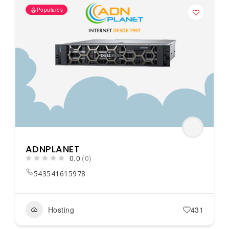
Populares
ADNPLANET
0.0
(0)
543541615978
Hosting
431