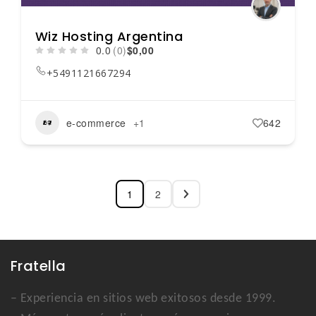
Wiz Hosting Argentina
0.0
(0)
$0,00
+5491121667294
e-commerce
+1
642
1
2
Fratella
– Experiencia en sitios web exitosos desde 1999.