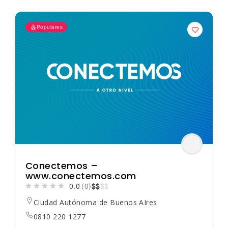
Populares
Conectemos –
www.conectemos.com
0.0
(0)
$
$
$
$
Ciudad Autónoma de Buenos AIres
0810 220 1277