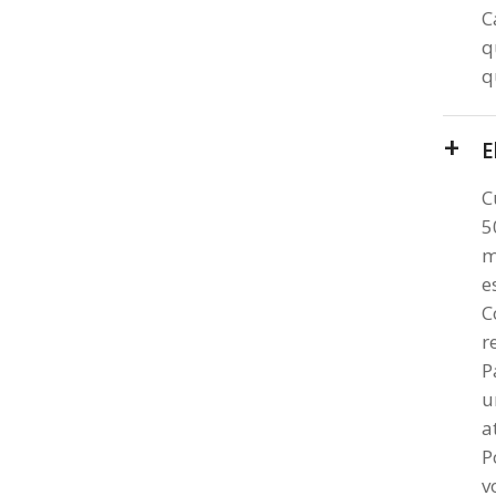
C
q
q
E
C
5
m
e
C
r
P
u
a
P
v