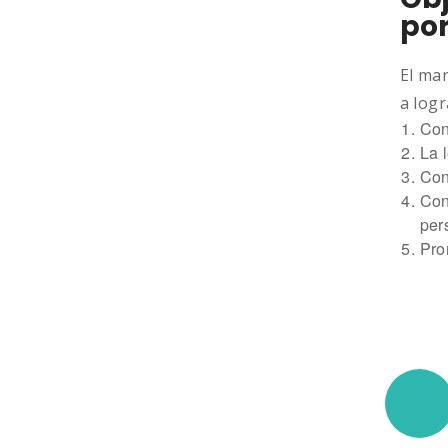
por
El ma
a logr
Con
La 
Con
Con
per
Pro