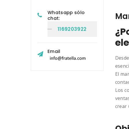
Whatsapp sólo
Mar
chat:
¿P
1169203922
el
Email
Desde
esenci
El mar
contac
Los c
ventas
crear
Obj