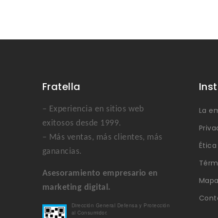
Fratella
Ins
– Experiencia en sitios web
La e
exitosos desde 1999.
Priva
– Más ventas, más clientes, más
Étic
ganancias.
Térm
Asesoramiento empresario en
Mapa 
marketing digital.
Cont
Dirección General Defensa y Protección
al Consumidor.