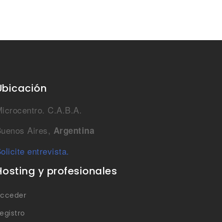
Ubicación
icrocentro. C.A.B.A.
uenos Aires,
Argentina
olicite entrevista.
Hosting y profesionales
cceder
egistro