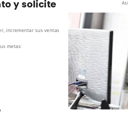
o y solicite
As
er, incrementar sus ventas
us metas:
o