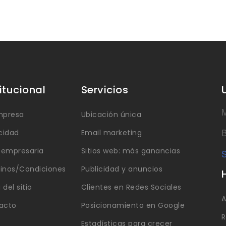
titucional
Servicios
M
mpresa
Ubicación única
B
cidad
Email marketing
a empresaria
Sitios web: más ganancias
S
inos/Condiciones
Publicidad y anuncios
del sitio
Clientes en Redes Sociales
A
acto
Posicionamiento en Google
R
Estadísticas para crecer