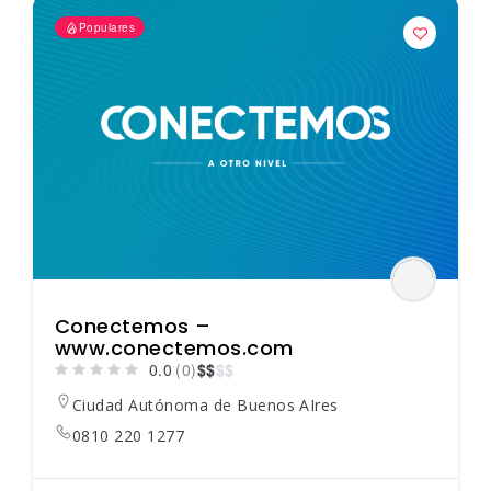
Populares
Conectemos –
www.conectemos.com
0.0
(0)
$
$
$
$
Ciudad Autónoma de Buenos AIres
0810 220 1277