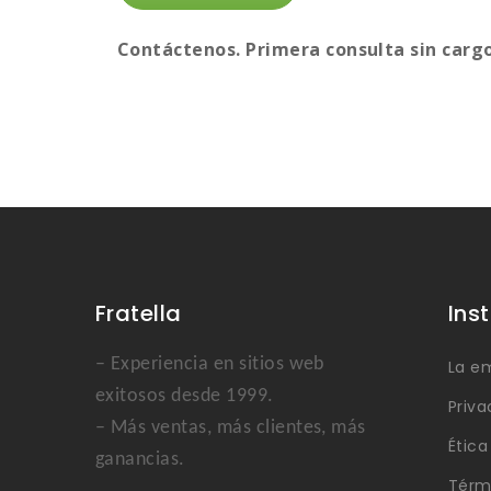
Contáctenos. Primera consulta sin carg
Fratella
Ins
– Experiencia en sitios web
La e
exitosos desde 1999.
Priva
– Más ventas, más clientes, más
Étic
ganancias.
Térm