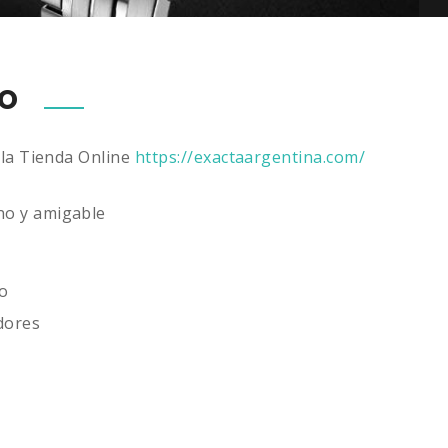
so
e la Tienda Online
https://exactaargentina.com/
no y amigable
io
adores