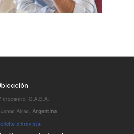
Ubicación
icrocentro. C.A.B.A.
uenos Aires,
Argentina
olicite entrevista.