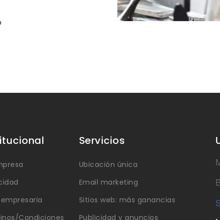
o
titucional
Servicios
M
mpresa
Ubicación única
B
cidad
Email marketing
a empresaria
Sitios web: más ganancias
S
inos/Condiciones
Publicidad y anuncios