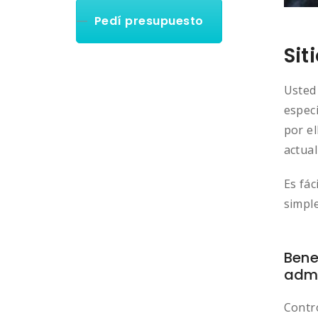
Pedí presupuesto
Sit
Usted
especi
por el
actual
Es fác
simple
Bene
admi
Contro