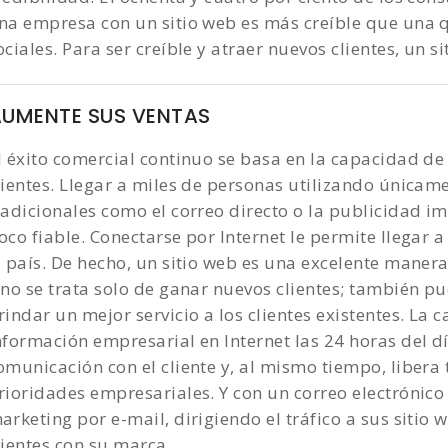
na empresa con un sitio web es más creíble que una q
ociales. Para ser creíble y atraer nuevos clientes, un 
AUMENTE SUS VENTAS
l éxito comercial continuo se basa en la capacidad d
lientes. Llegar a miles de personas utilizando única
radicionales como el correo directo o la publicidad 
oco fiable. Conectarse por Internet le permite llegar
l país. De hecho, un sitio web es una excelente manera
 no se trata solo de ganar nuevos clientes; también pu
rindar un mejor servicio a los clientes existentes. La 
nformación empresarial en Internet las 24 horas del dí
omunicación con el cliente y, al mismo tiempo, libera
rioridades empresariales. Y con un correo electrónic
arketing por e-mail, dirigiendo el tráfico a sus sitio
lientes con su marca.