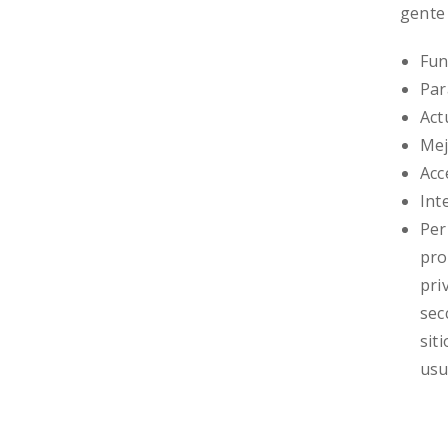
gente 
Fun
Par
Act
Mej
Acc
Int
Per
pro
pri
sec
sit
usu