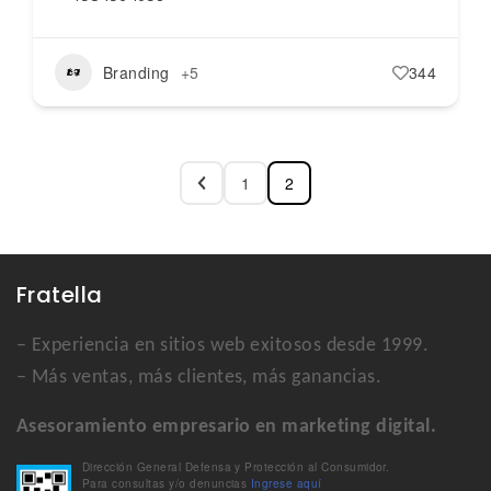
Branding
+5
344
1
2
Fratella
– Experiencia en sitios web exitosos desde 1999.
– Más ventas, más clientes, más ganancias.
Asesoramiento empresario en marketing digital.
Dirección General Defensa y Protección al Consumidor.
Para consultas y/o denuncias
Ingrese aquí