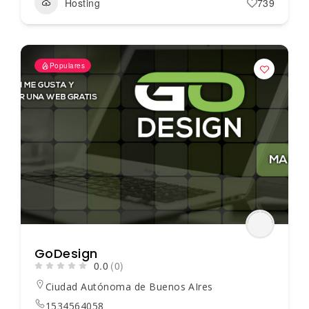
Hosting
739
Populares
GoDesign
0.0
(0)
Ciudad Autónoma de Buenos AIres
1534564058