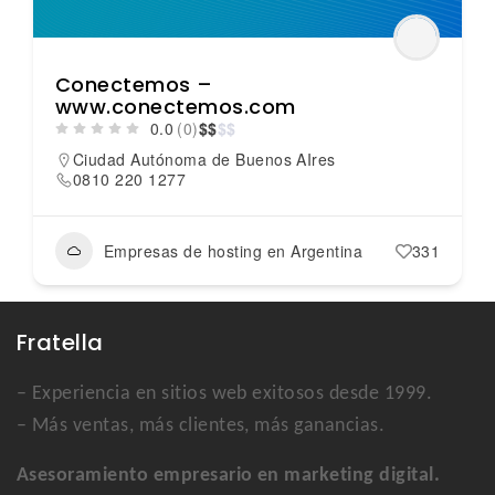
Conectemos –
www.conectemos.com
0.0
(0)
$
$
$
$
Ciudad Autónoma de Buenos AIres
0810 220 1277
Empresas de hosting en Argentina
331
Fratella
– Experiencia en sitios web exitosos desde 1999.
– Más ventas, más clientes, más ganancias.
Asesoramiento empresario en marketing digital.