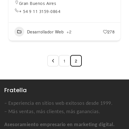
Gran Buenos Aires
+ 54 9 11 3159-0864
Desarrollador Web
+2
278
1
2
Fratella
– Experiencia en sitios web exitosos desde 1999.
– Más ventas, más clientes, más ganancias.
Asesoramiento empresario en marketing digital.