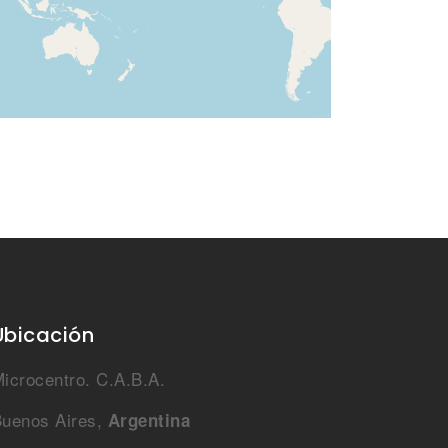
Ubicación
icrocentro. C.A.B.A.
uenos Aires,
Argentina