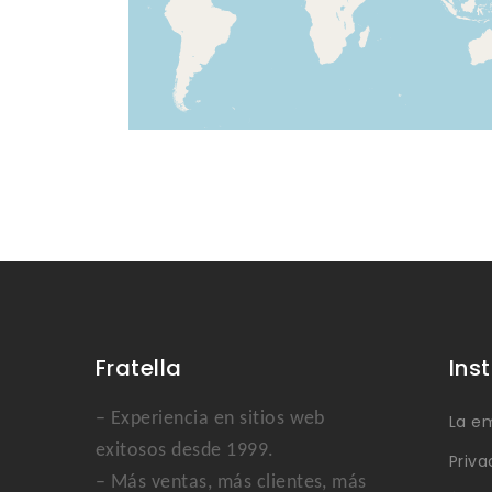
Fratella
Ins
– Experiencia en sitios web
La e
exitosos desde 1999.
Priva
– Más ventas, más clientes, más