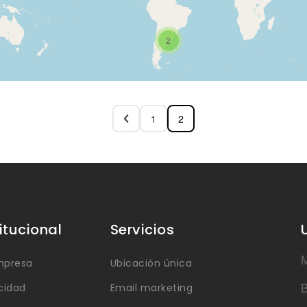
2
1
2
titucional
Servicios
M
mpresa
Ubicación única
B
cidad
Email marketing