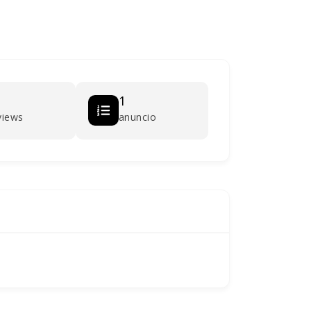
1
views
anuncio