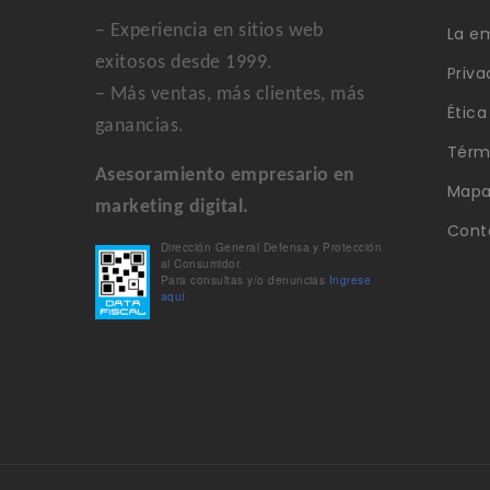
– Experiencia en sitios web
La e
exitosos desde 1999.
Priva
– Más ventas, más clientes, más
Étic
ganancias.
Térm
Asesoramiento empresario en
Mapa 
marketing digital.
Cont
Dirección General Defensa y Protección
al Consumidor.
Para consultas y/o denuncias
Ingrese
aquí