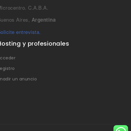
icrocentro. C.A.B.A.
uenos Aires,
Argentina
olicite entrevista.
Hosting y profesionales
cceder
egistro
nadir un anuncio