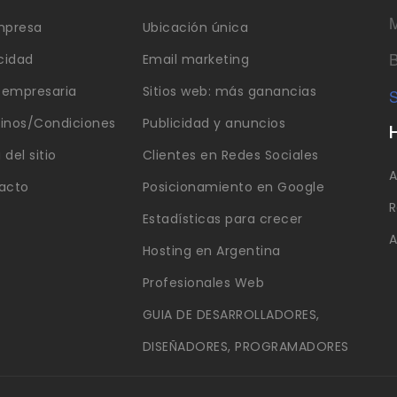
M
mpresa
Ubicación única
B
cidad
Email marketing
a empresaria
Sitios web: más ganancias
S
inos/Condiciones
Publicidad y anuncios
del sitio
Clientes en Redes Sociales
A
acto
Posicionamiento en Google
R
Estadísticas para crecer
A
Hosting en Argentina
Profesionales Web
GUIA DE DESARROLLADORES,
DISEÑADORES, PROGRAMADORES