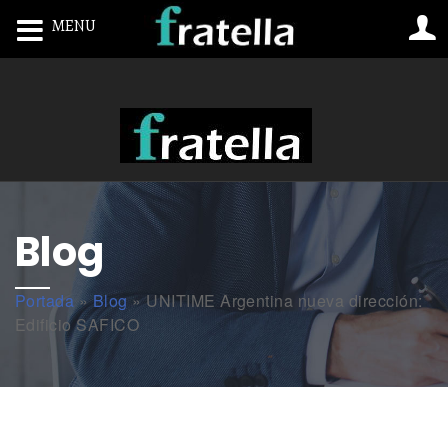
MENU
Toggle navigation
Blog
Portada
»
Blog
»
UNITIME Argentina nueva dirección:
Edificio SAFICO