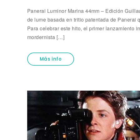
Panerai Luminor Marina 44mm – Edición Guillau
de lume basada en tritio patentada de Panerai q
Para celebrar este hito, el primer lanzamiento i
mordernista […]
Más info