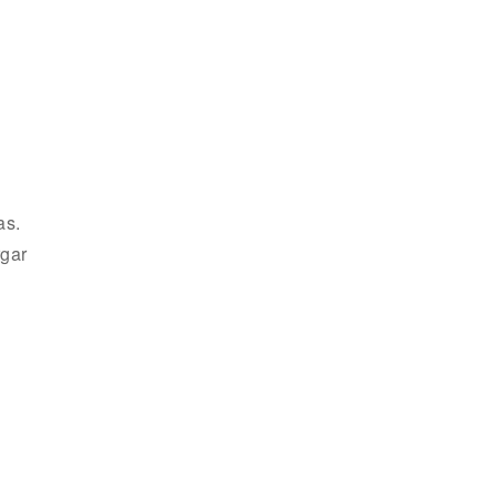
as.
rgar