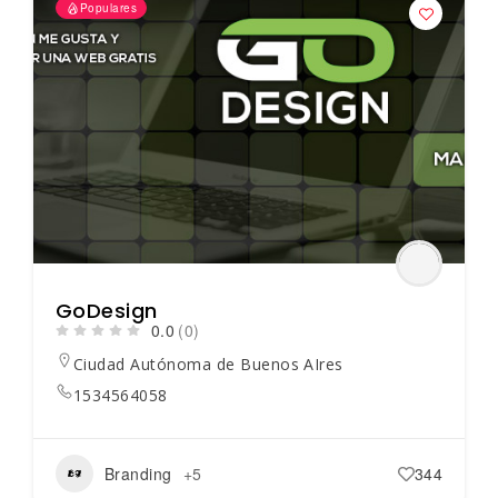
Populares
GoDesign
0.0
(0)
Ciudad Autónoma de Buenos AIres
1534564058
Branding
+5
344