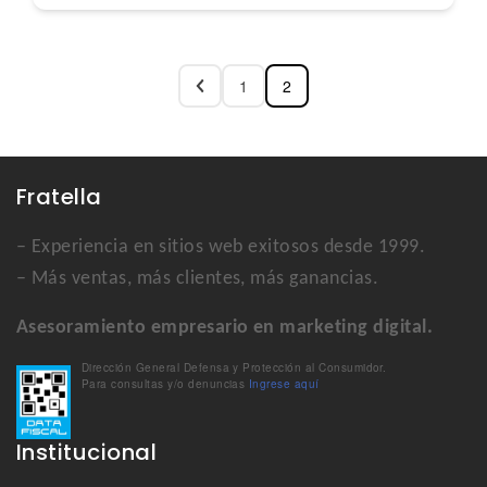
1
2
Fratella
– Experiencia en sitios web exitosos desde 1999.
– Más ventas, más clientes, más ganancias.
Asesoramiento empresario en marketing digital.
Dirección General Defensa y Protección al Consumidor.
Para consultas y/o denuncias
Ingrese aquí
Institucional