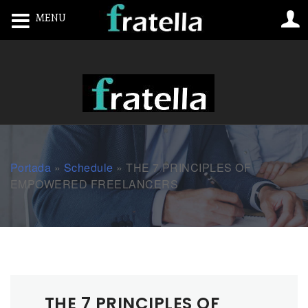
MENU
Toggle navigation
Portada
»
Schedule
»
THE 7 PRINCIPLES OF
EMPOWERED FREELANCERS
THE 7 PRINCIPLES OF