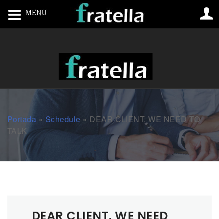
MENU
Toggle navigation
Portada
»
Schedule
»
DEAR CLIENT, WE NEED TO
TALK
DEAR CLIENT, WE NEED