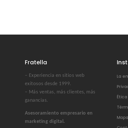
Fratella
Ins
– Experiencia en sitios web
La e
exitosos desde 1999.
Priva
– Más ventas, más clientes, más
Étic
ganancias.
Térm
Asesoramiento empresario en
Mapa 
marketing digital.
Cont