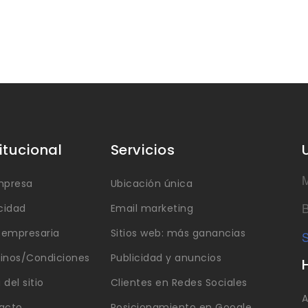
titucional
Servicios
M
mpresa
Ubicación única
B
cidad
Email marketing
a empresaria
Sitios web: más ganancias
S
inos/Condiciones
Publicidad y anuncios
del sitio
Clientes en Redes Sociales
A
acto
Posicionamiento en Google