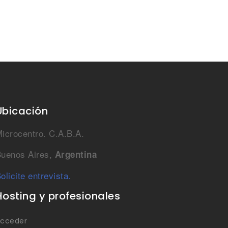
Ubicación
icrocentro. C.A.B.A.
uenos Aires,
Argentina
olicite entrevista.
Hosting y profesionales
cceder