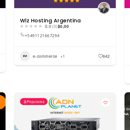
Wiz Hosting Argentina
0.0
(0)
$0,00
+5491121667294
e-commerce
+1
642
Populares