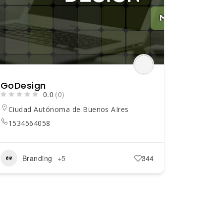
GoDesign
0.0
(0)
Ciudad Autónoma de Buenos AIres
1534564058
Branding
+5
344