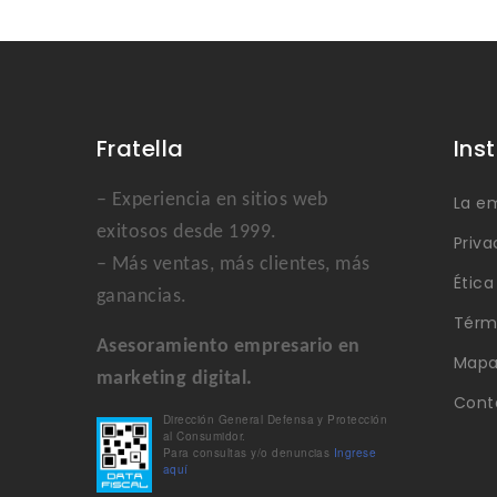
Fratella
Ins
– Experiencia en sitios web
La e
exitosos desde 1999.
Priva
– Más ventas, más clientes, más
Étic
ganancias.
Térm
Asesoramiento empresario en
Mapa 
marketing digital.
Cont
Dirección General Defensa y Protección
al Consumidor.
Para consultas y/o denuncias
Ingrese
aquí