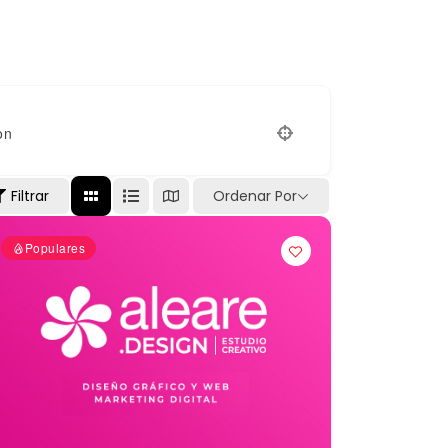
on
Filtrar
Ordenar Por
Populares