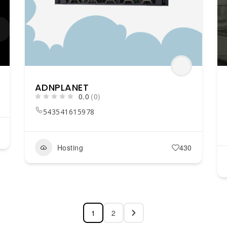
ADNPLANET
0.0
(0)
543541615978
Hosting
430
1
2