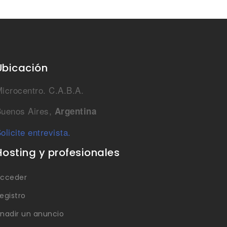
Ubicación
icrocentro. C.A.B.A.
uenos Aires,
Argentina
olicite entrevista.
Hosting y profesionales
cceder
egistro
nadir un anuncio