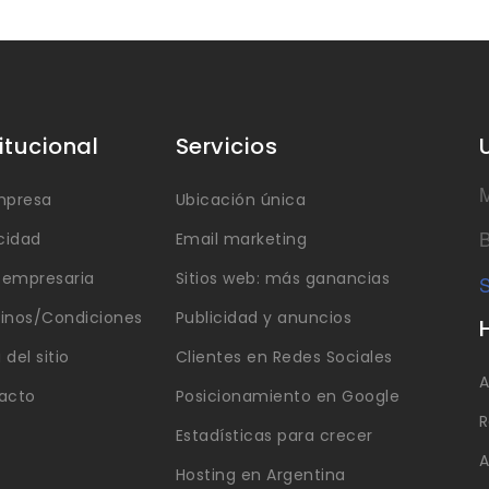
titucional
Servicios
M
mpresa
Ubicación única
B
cidad
Email marketing
a empresaria
Sitios web: más ganancias
S
inos/Condiciones
Publicidad y anuncios
del sitio
Clientes en Redes Sociales
A
acto
Posicionamiento en Google
R
Estadísticas para crecer
A
Hosting en Argentina