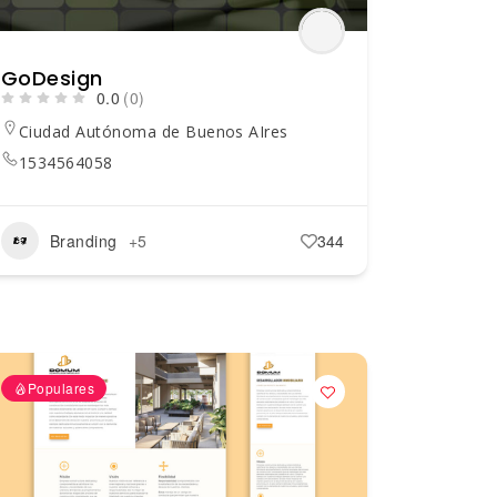
GoDesign
0.0
(0)
Ciudad Autónoma de Buenos AIres
1534564058
Branding
+5
344
Populares