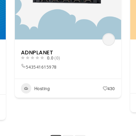
ADNPLANET
0.0
(0)
543541615978
Hosting
430