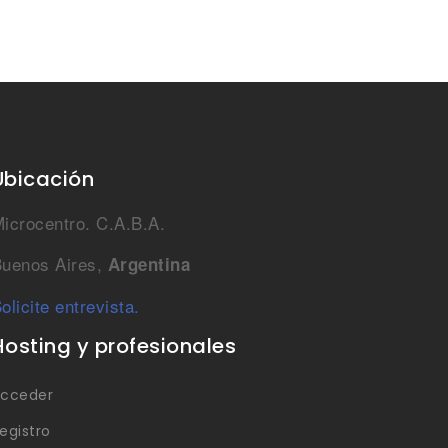
Ubicación
icrocentro. C.A.B.A.
uenos Aires,
Argentina
olicite entrevista.
Hosting y profesionales
cceder
egistro