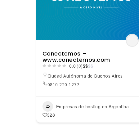
Conectemos –
www.conectemos.com
0.0
(0)
$
$
$
$
Ciudad Autónoma de Buenos AIres
0810 220 1277
Empresas de hosting en Argentina
328