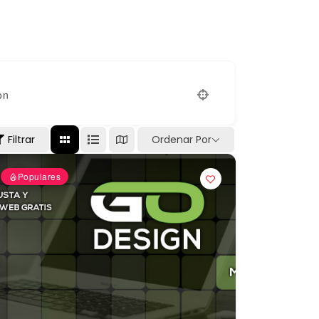
on
Filtrar
Ordenar Por
Populares