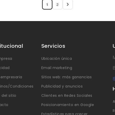
1
2
titucional
Servicios
M
mpresa
Ubicación única
B
cidad
Email marketing
a empresaria
Sitios web: más ganancias
S
inos/Condiciones
Publicidad y anuncios
del sitio
Clientes en Redes Sociales
A
acto
Posicionamiento en Google
R
Estadísticas para crecer