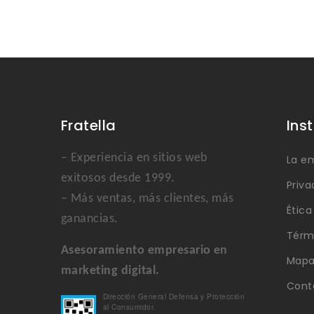
Fratella
Ins
– Experiencia en sitios web
La e
exitosos desde 1999.
Priva
– Más ventas, más clientes, más
Étic
ganancias.
Térm
Asesoramiento empresario en
Mapa 
marketing digital.
Cont
Dirección General Defensa y Protección
al Consumidor.