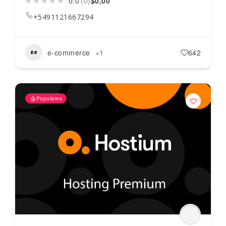
0.0
(0)
$0,00
+5491121667294
e-commerce
+1
642
Populares