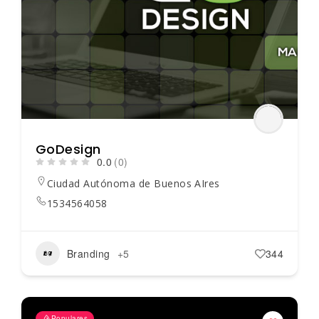
GoDesign
0.0
(0)
Ciudad Autónoma de Buenos AIres
1534564058
Branding
+5
344
Populares