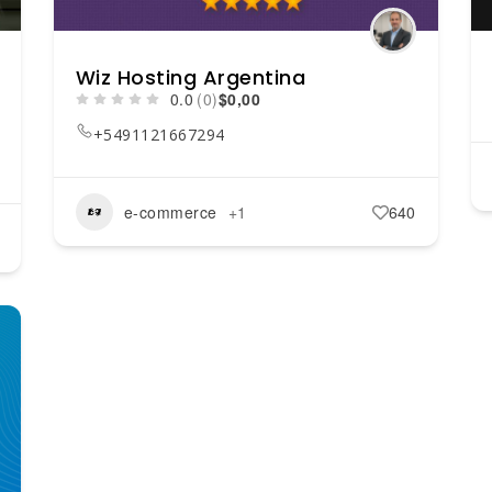
Wiz Hosting Argentina
0.0
(0)
$0,00
+5491121667294
e-commerce
+1
640