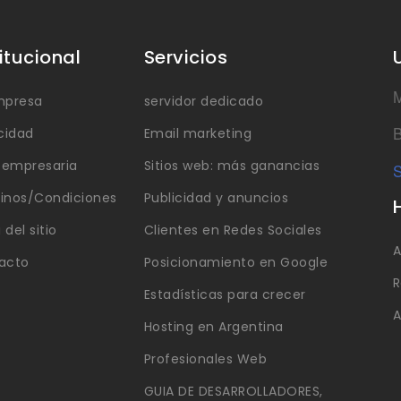
titucional
Servicios
M
mpresa
servidor dedicado
B
cidad
Email marketing
a empresaria
Sitios web: más ganancias
S
inos/Condiciones
Publicidad y anuncios
del sitio
Clientes en Redes Sociales
A
acto
Posicionamiento en Google
R
Estadísticas para crecer
A
Hosting en Argentina
Profesionales Web
GUIA DE DESARROLLADORES,