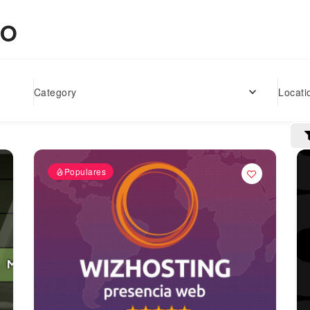
do
Locati
Category
Populares