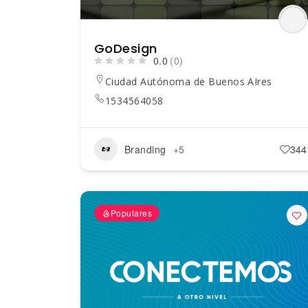
GoDesign
0.0
(0)
Ciudad Autónoma de Buenos AIres
1534564058
Branding
+5
344
Populares