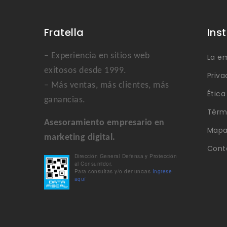
Fratella
Ins
– Experiencia en sitios web
La e
exitosos desde 1999.
Priva
– Más ventas, más clientes, más
Étic
ganancias.
Térm
Asesoramiento empresario en
Mapa 
marketing digital.
Cont
Dirección General Defensa y Protección
al Consumidor.
Para consultas y/o denuncias
Ingrese
aquí