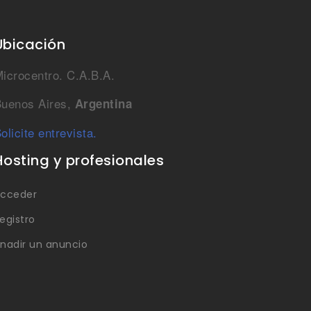
Ubicación
icrocentro. C.A.B.A.
uenos Aires,
Argentina
olicite entrevista.
Hosting y profesionales
cceder
egistro
nadir un anuncio