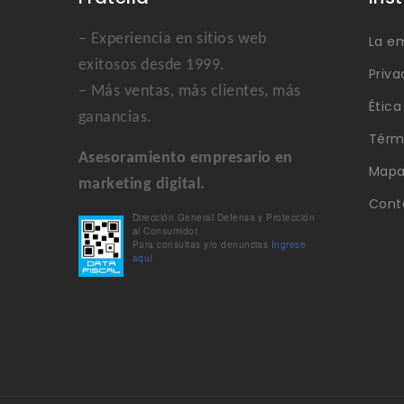
– Experiencia en sitios web
La e
exitosos desde 1999.
Priva
– Más ventas, más clientes, más
Étic
ganancias.
Térm
Asesoramiento empresario en
Mapa 
marketing digital.
Cont
Dirección General Defensa y Protección
al Consumidor.
Para consultas y/o denuncias
Ingrese
aquí