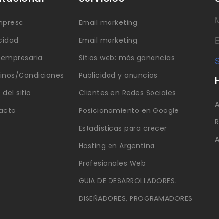
M
mpresa
Email marketing
B
cidad
Email marketing
a empresaria
Sitios web: más ganancias
S
inos/Condiciones
Publicidad y anuncios
del sitio
Clientes en Redes Sociales
A
acto
Posicionamiento en Google
R
Estadísticas para crecer
A
Hosting en Argentina
Profesionales Web
GUIA DE DESARROLLADORES,
DISEÑADORES, PROGRAMADORES