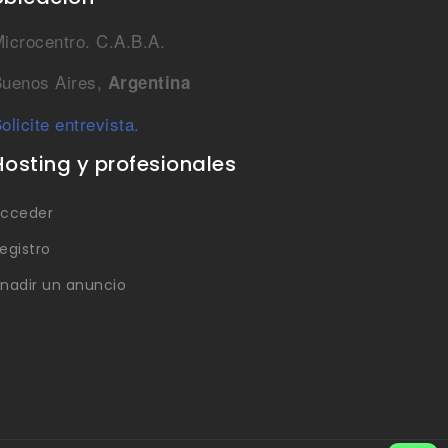
icrocentro. C.A.B.A.
uenos Aires,
Argentina
olicite entrevista.
Hosting y profesionales
cceder
egistro
nadir un anuncio