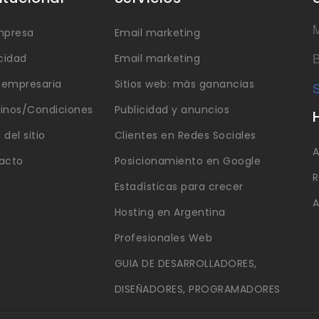
M
mpresa
Email marketing
B
cidad
Email marketing
a empresaria
Sitios web: más ganancias
S
inos/Condiciones
Publicidad y anuncios
del sitio
Clientes en Redes Sociales
A
acto
Posicionamiento en Google
R
Estadísticas para crecer
A
Hosting en Argentina
Profesionales Web
GUIA DE DESARROLLADORES,
DISEÑADORES, PROGRAMADORES