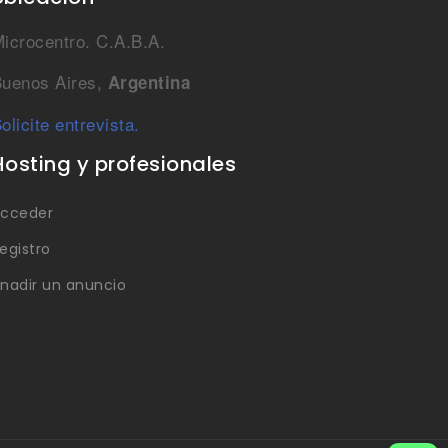
icrocentro. C.A.B.A.
uenos Aires,
Argentina
olicite entrevista.
Hosting y profesionales
cceder
egistro
nadir un anuncio