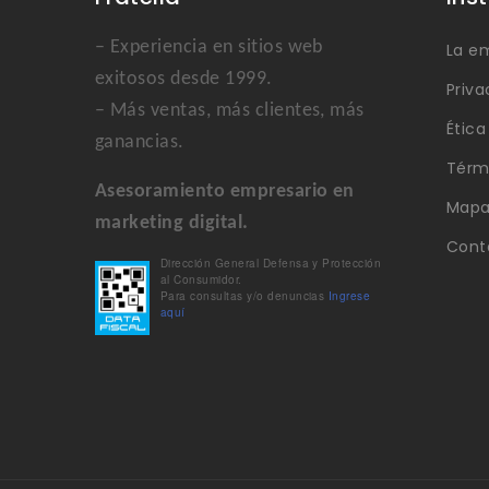
– Experiencia en sitios web
La e
exitosos desde 1999.
Priva
– Más ventas, más clientes, más
Étic
ganancias.
Térm
Asesoramiento empresario en
Mapa 
marketing digital.
Cont
Dirección General Defensa y Protección
al Consumidor.
Para consultas y/o denuncias
Ingrese
aquí