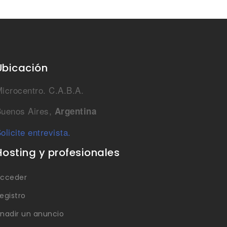
Ubicación
icrocentro. C.A.B.A.
uenos Aires,
Argentina
olicite entrevista.
Hosting y profesionales
cceder
egistro
nadir un anuncio