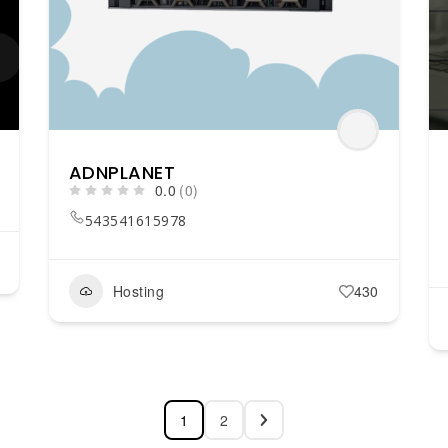
ADNPLANET
0.0
(0)
543541615978
Hosting
430
1
2