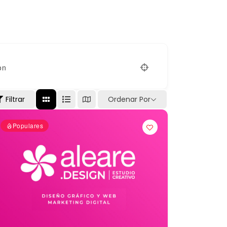
on
Filtrar
Ordenar Por
Populares