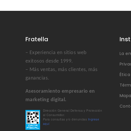
Fratella
Ins
– Experiencia en sitios web
La e
exitosos desde 1999.
Priva
– Más ventas, más clientes, más
Étic
ganancias.
Térm
Asesoramiento empresario en
Mapa 
marketing digital.
Cont
Dirección General Defensa y Protección
al Consumidor.
Para consultas y/o denuncias
Ingrese
aquí