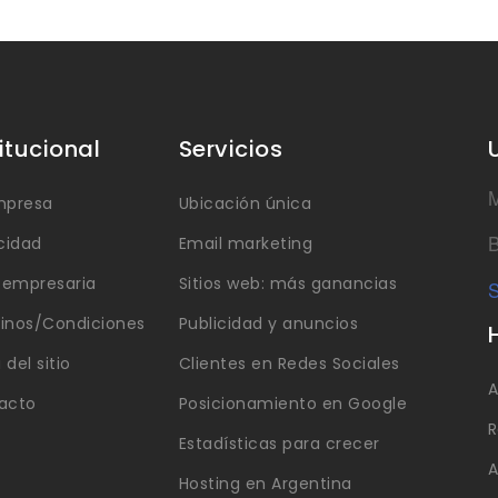
titucional
Servicios
M
mpresa
Ubicación única
B
cidad
Email marketing
a empresaria
Sitios web: más ganancias
S
inos/Condiciones
Publicidad y anuncios
del sitio
Clientes en Redes Sociales
A
acto
Posicionamiento en Google
R
Estadísticas para crecer
A
Hosting en Argentina