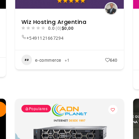
Wiz Hosting Argentina
0.0
(0)
$0,00
+5491121667294
e-commerce
+1
640
Populares