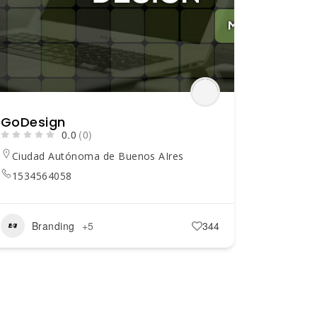
GoDesign
0.0
(0)
Ciudad Autónoma de Buenos AIres
1534564058
Branding
+5
344