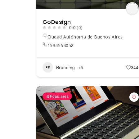
GoDesign
0.0
(0)
Ciudad Autónoma de Buenos AIres
1534564058
Branding
+5
344
Populares