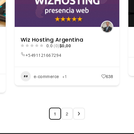
Wiz Hosting Argentina
0.0
(0)
$0,00
+5491121667294
e-commerce
+1
638
1
2