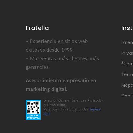
Fratella
Ins
– Experiencia en sitios web
La e
exitosos desde 1999.
Priva
– Más ventas, más clientes, más
Étic
ganancias.
Térm
Asesoramiento empresario en
Mapa 
marketing digital.
Cont
Dirección General Defensa y Protección
al Consumidor.
Para consultas y/o denuncias
Ingrese
aquí