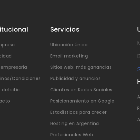
titucional
Servicios
M
mpresa
Ubicación única
B
cidad
Email marketing
a empresaria
Sitios web: más ganancias
S
inos/Condiciones
Publicidad y anuncios
del sitio
Clientes en Redes Sociales
A
acto
Posicionamiento en Google
R
Estadísticas para crecer
A
Hosting en Argentina
Profesionales Web