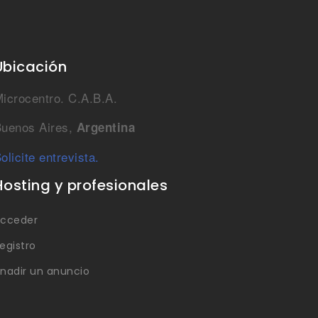
Ubicación
icrocentro. C.A.B.A.
uenos Aires,
Argentina
olicite entrevista.
Hosting y profesionales
cceder
egistro
nadir un anuncio