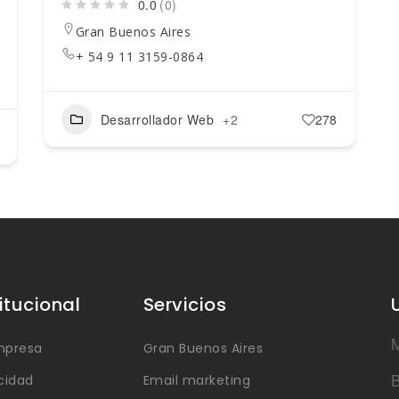
0.0
(0)
Gran Buenos Aires
+ 54 9 11 3159-0864
Desarrollador Web
+2
278
titucional
Servicios
M
mpresa
Gran Buenos Aires
B
cidad
Email marketing