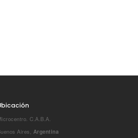
Ubicación
icrocentro. C.A.B.A.
uenos Aires,
Argentina