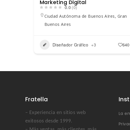
Marketing Digital
0.0
(0)
Ciudad Autónoma de Buenos AIres
,
Gran
Buenos Aires
Diseñador Gráfico
+3
640
Fratella
Ins
– Experiencia en sitios web
La e
exitosos desde 1999.
Priva
– Más ventas, más clientes, más