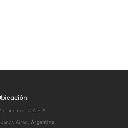
Ubicación
icrocentro. C.A.B.A.
uenos Aires,
Argentina