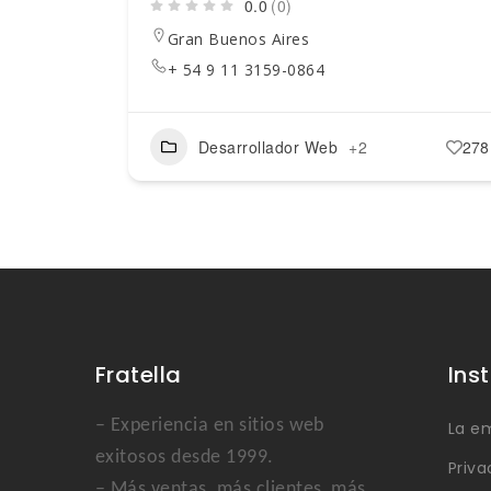
0.0
(0)
Gran Buenos Aires
+ 54 9 11 3159-0864
Desarrollador Web
+2
278
Fratella
Ins
– Experiencia en sitios web
La e
exitosos desde 1999.
Priva
– Más ventas, más clientes, más