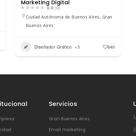
Marketing Digital
0.0
(0)
Ciudad Autónoma de Buenos AIres
,
Gran
Buenos Aires
Diseñador Gráfico
+3
640
titucional
Servicios
M
mpresa
Gran Buenos Aires
B
cidad
Email marketing