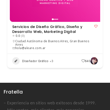
Servicios de Diseño Gráfico, Diseño y
Desarrollo Web, Marketing Digital
0.0
(0)
Ciudad Autónoma de Buenos AIres
,
Gran Buenos
Aires
hola@aleare.com.ar
Diseñador Gráfico
+3
640
Fratella
– Experiencia en sitios web exitosos desde 1999.