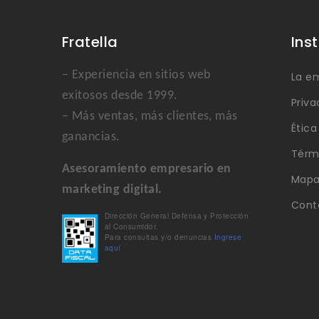
Fratella
Ins
– Experiencia en sitios web
La e
exitosos desde 1999.
Priva
– Más ventas, más clientes, más
Étic
ganancias.
Térm
Asesoramiento empresario en
Mapa 
marketing digital.
Cont
Dirección General Defensa y Protección
al Consumidor.
Para consultas y/o denuncias
Ingrese
aquí