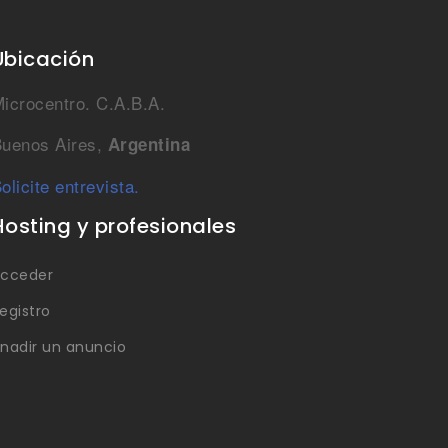
Ubicación
icrocentro. C.A.B.A.
uenos Aires,
Argentina
olicite entrevista.
Hosting y profesionales
cceder
egistro
nadir un anuncio