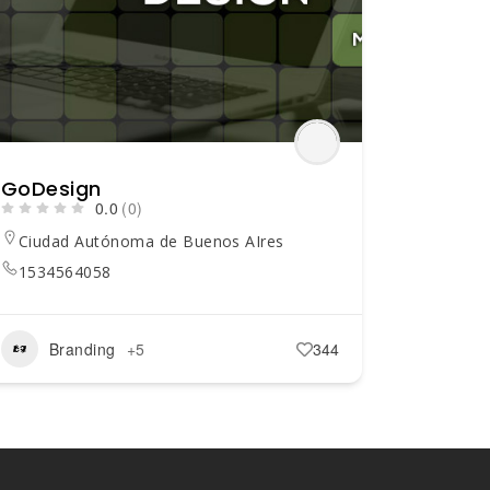
GoDesign
0.0
(0)
Ciudad Autónoma de Buenos AIres
1534564058
Branding
+5
344