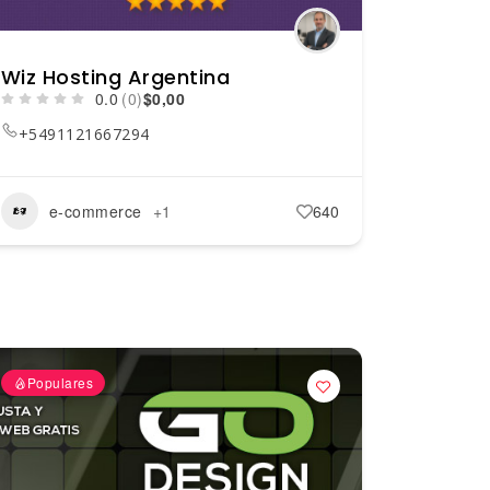
Wiz Hosting Argentina
0.0
(0)
$0,00
+5491121667294
e-commerce
+1
640
Populares