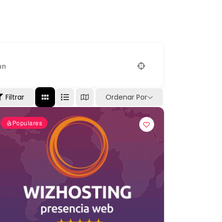
on
Filtrar
Ordenar Por
Populares