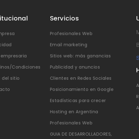
titucional
Servicios
M
mpresa
Profesionales Web
B
cidad
Email marketing
a empresaria
Sitios web: más ganancias
S
inos/Condiciones
Publicidad y anuncios
del sitio
Clientes en Redes Sociales
A
acto
Posicionamiento en Google
R
Estadísticas para crecer
A
Hosting en Argentina
Profesionales Web
GUIA DE DESARROLLADORES,