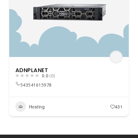
ADNPLANET
0.0
(0)
543541615978
Hosting
431