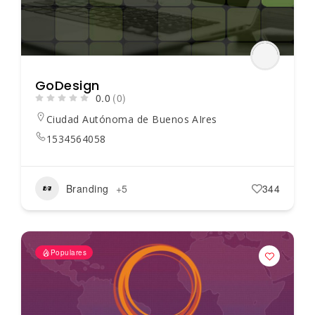
GoDesign
0.0
(0)
Ciudad Autónoma de Buenos AIres
1534564058
Branding
+5
344
Populares