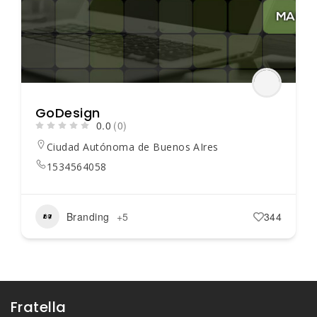
GoDesign
0.0
(0)
Ciudad Autónoma de Buenos AIres
1534564058
Branding
+5
344
Fratella