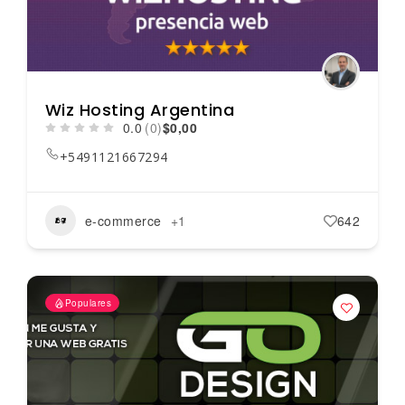
Wiz Hosting Argentina
0.0
(0)
$0,00
+5491121667294
e-commerce
+1
642
Populares