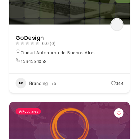
GoDesign
0.0
(0)
Ciudad Autónoma de Buenos AIres
1534564058
Branding
+5
344
Populares